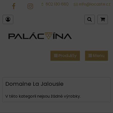
602 130 680
info@locaste.cz
FB
IG
Produkty
Menu
Domaine La Jalousie
V této kategorii nejsou žádné výrobky.