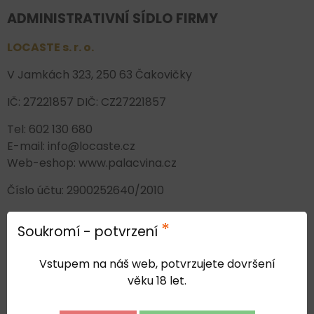
ADMINISTRATIVNÍ SÍDLO FIRMY
LOCASTE s. r. o.
V Jamkách 323, 250 63 Čakovičky
IČ: 27221857 DIČ: CZ27221857
Tel: 602 130 680
E-mail: info@locaste.cz
Web-eshop: www.palacvina.cz
Číslo účtu: 2900252640/2010
*
Soukromí - potvrzení
Prodej alkoholických nápojů osobám mladším 18
let je zakázán.
Vstupem na náš web, potvrzujete dovršení
věku 18 let.
DEGUSTAČNÍ SALONEK A VÝDEJNÍ MÍSTO E-
SHOPU