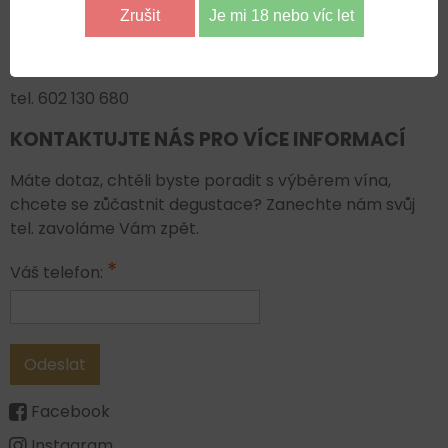
Zrušit
Je mi 18 nebo víc let
V Jamkách 323
250 63 Čakovičky
tel. 602 130 680
KONTAKTUJTE NÁS PRO VÍCE INFORMACÍ
Máte dotaz, chtěli byste poradit s výběrem vína,
chcete se zůčastnit degustace? Zanechte nám svůj
tel. zavoláme Vám zpět.
*
Váš telefon:
Odeslat
Facebook
Instagram