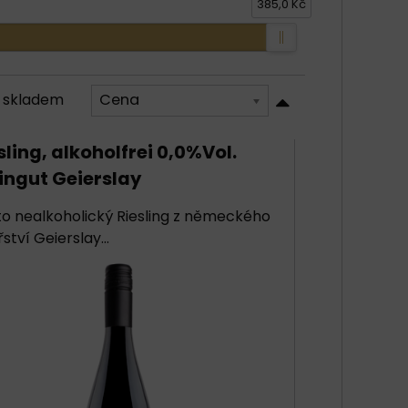
385,0 Kč
 skladem
Cena
sling, alkoholfrei 0,0%Vol.
ngut Geierslay
o nealkoholický Riesling z německého
řství Geierslay...