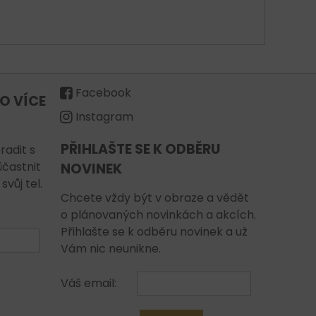
Facebook
O VÍCE
Instagram
PŘIHLAŠTE SE K ODBĚRU
radit s
ůčastnit
NOVINEK
vůj tel.
Chcete vždy být v obraze a vědět
o plánovaných novinkách a akcích.
Přihlašte se k odběru novinek a už
Vám nic neunikne.
Váš email: