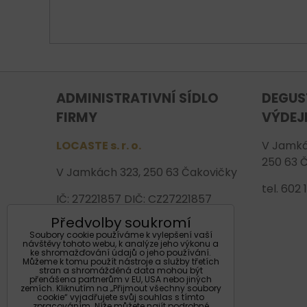
ADMINISTRATIVNÍ SÍDLO
DEGUS
FIRMY
VÝDEJ
LOCASTE s. r. o.
V Jamká
250 63 
V Jamkách 323, 250 63 Čakovičky
tel. 602
IČ: 27221857 DIČ: CZ27221857
Předvolby soukromí
Tel: 602 130 680
Soubory cookie používáme k vylepšení vaší
E-mail: info@locaste.cz
návštěvy tohoto webu, k analýze jeho výkonu a
ke shromažďování údajů o jeho používání.
Web-eshop: www.palacvina.cz
Můžeme k tomu použít nástroje a služby třetích
stran a shromážděná data mohou být
přenášena partnerům v EU, USA nebo jiných
Číslo účtu: 2900252640/2010
zemích. Kliknutím na „Přijmout všechny soubory
cookie“ vyjadřujete svůj souhlas s tímto
zpracováním. Níže můžete najít podrobné