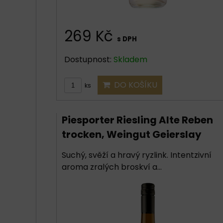
269 Kč
s DPH
Dostupnost:
Skladem
DO KOŠÍKU
ks
Piesporter Riesling Alte Reben
trocken, Weingut Geierslay
Suchý, svěží a hravý ryzlink. Intentzivní
aroma zralých broskví a...