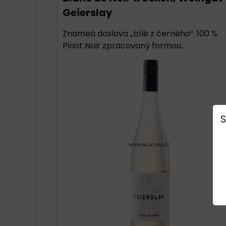
Geierslay
Znameá doslova „bílé z černého“. 100 %
Pinot Noir zpracovaný formou...
S