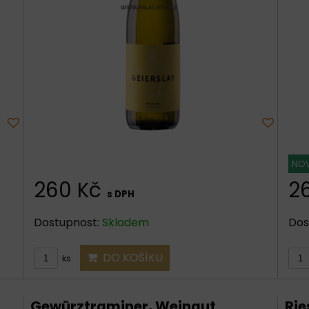
NOV
260 Kč
2
s DPH
Dostupnost:
Skladem
Dos
DO KOŠÍKU
ks
Gewürztraminer, Weingut
Rie