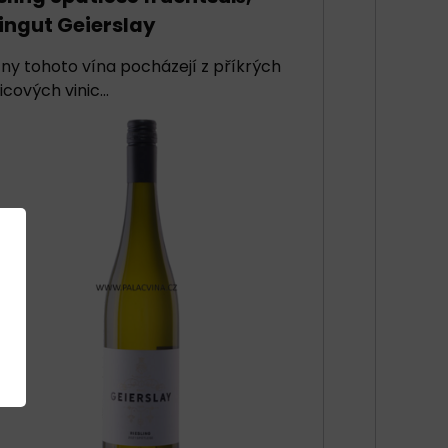
ngut Geierslay
ny tohoto vína pocházejí z příkrých
icových vinic...