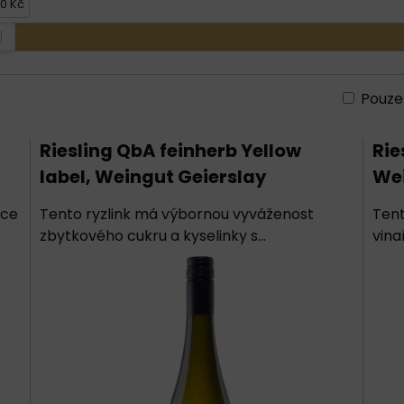
0 Kč
Pouze
Riesling QbA feinherb Yellow
Rie
label, Weingut Geierslay
Wei
hce
Tento ryzlink má výbornou vyváženost
Tent
zbytkového cukru a kyselinky s...
vina