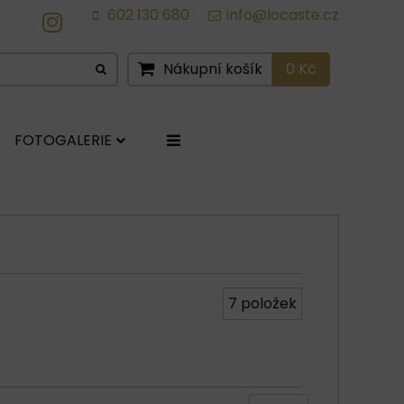
602 130 680
info@locaste.cz
IG
Nákupní košík
0 Kč
FOTOGALERIE
7
položek