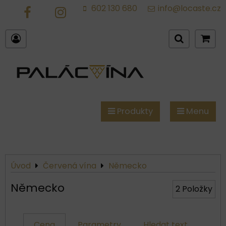
602 130 680
info@locaste.cz
FB
IG
Produkty
Menu
Úvod
Červená vína
Německo
Německo
2
Položky
Cena
Parametry
Hledat text