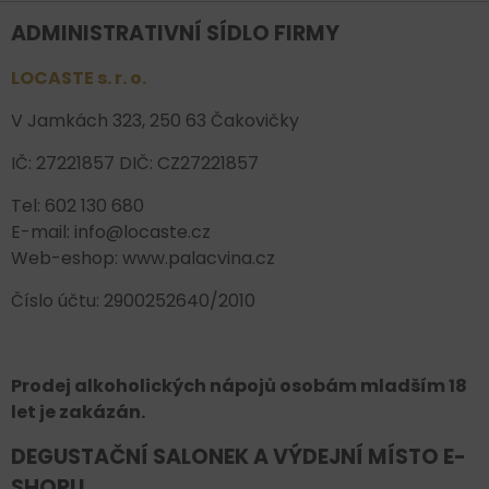
ADMINISTRATIVNÍ SÍDLO FIRMY
LOCASTE s. r. o.
V Jamkách 323, 250 63 Čakovičky
IČ: 27221857 DIČ: CZ27221857
Tel: 602 130 680
E-mail: info@locaste.cz
Web-eshop: www.palacvina.cz
Číslo účtu: 2900252640/2010
Prodej alkoholických nápojů osobám mladším 18
let je zakázán.
DEGUSTAČNÍ SALONEK A VÝDEJNÍ MÍSTO E-
SHOPU