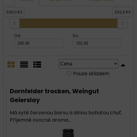
330,0 Kč
332,0 Kč
Od:
Do:
Pouze skladem
Mřížka
Seznam
Tabulka
Dornfelder trocken, Weingut
Geierslay
Má sytě červenou barvu a silnou bohatou chuť.
Příjemně ovocné aroma...