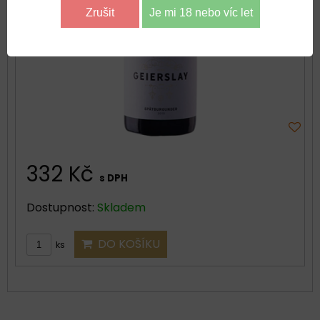
Zrušit
Je mi 18 nebo víc let
332 Kč
s DPH
Dostupnost:
Skladem
DO KOŠÍKU
ks