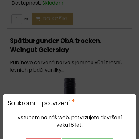
Dostupnost:
Skladem
DO KOŠÍKU
ks
Spätburgunder QbA trocken,
Weingut Geierslay
Rubínově červená barva s jemnou vůní třešní,
lesních plodů, vanilky...
*
Soukromí - potvrzení
Vstupem na náš web, potvrzujete dovršení
věku 18 let.