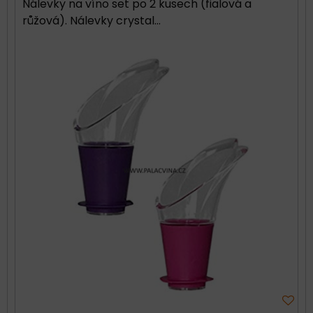
Nálevky na víno set po 2 kusech (fialová a
růžová). Nálevky crystal...