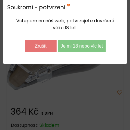
*
Soukromí - potvrzení
Vstupem na náš web, potvrzujete dovršení
věku 18 let.
Zrušit
Je mi 18 nebo víc let
364 Kč
s DPH
Dostupnost:
Skladem