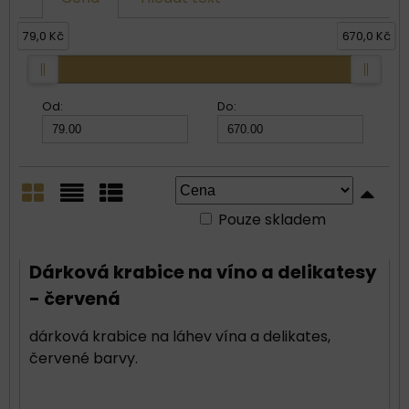
79,0 Kč
670,0 Kč
Od:
Do:
Pouze skladem
Mřížka
Seznam
Tabulka
Dárková krabice na víno a delikatesy
- červená
dárková krabice na láhev vína a delikates,
červené barvy.