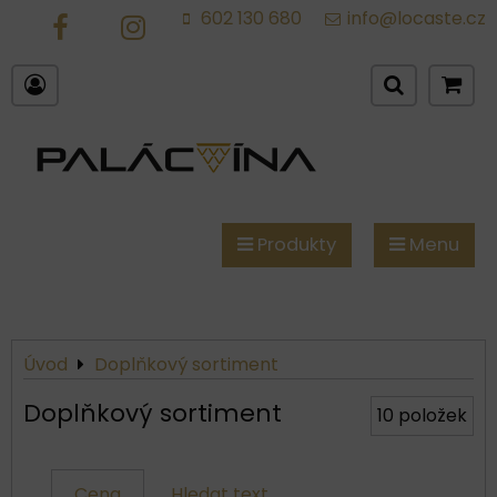
602 130 680
info@locaste.cz
FB
IG
Produkty
Menu
Úvod
Doplňkový sortiment
Doplňkový sortiment
10
položek
Cena
Hledat text