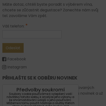
Máte dotaz, chtěli byste poradit s výběrem vína,
chcete se zůčastnit degustace? Zanechte nám svůj
tel. zavoláme Vám zpět.
*
Váš telefon:
Odeslat
Facebook
Instagram
PŘIHLAŠTE SE K ODBĚRU NOVINEK
Chcete vždy být v obraze a vědět o plánovaných
Předvolby soukromí
novinkách a akcích. Přihlašte se k odběru novinek a už
Soubory cookie používáme k vylepšení vaší
návštěvy tohoto webu, k analýze jeho výkonu a
Vám nic neunikne.
ke shromažďování údajů o jeho používání.
Můžeme k tomu použít nástroje a služby třetích