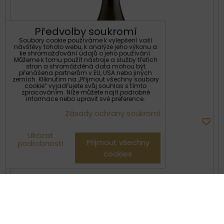
Předvolby soukromí
Soubory cookie používáme k vylepšení vaší
návštěvy tohoto webu, k analýze jeho výkonu a
ke shromažďování údajů o jeho používání.
Můžeme k tomu použít nástroje a služby třetích
stran a shromážděná data mohou být
přenášena partnerům v EU, USA nebo jiných
zemích. Kliknutím na „Přijmout všechny soubory
cookie“ vyjadřujete svůj souhlas s tímto
zpracováním. Níže můžete najít podrobné
informace nebo upravit své preference.
Zásady ochrany soukromí
Ukázat
Přijmout všechny
podrobnosti
355 Kč
cookies
s DPH
Dostupnost:
Skladem
DO KOŠÍKU
ks