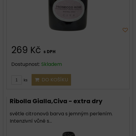
269 Kč
s DPH
Dostupnost:
Skladem
DO KOŠÍKU
ks
Ribolla Gialla,Civa - extra dry
světle citronová barva s jemným perlením.
Intenzivní vůně s...