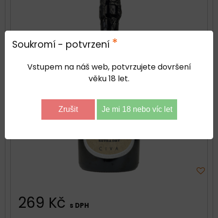
*
Soukromí - potvrzení
Vstupem na náš web, potvrzujete dovršení
věku 18 let.
Zrušit
Je mi 18 nebo víc let
269 Kč
s DPH