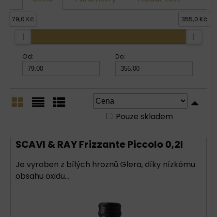
79,0 Kč
355,0 Kč
Od:
Do:
Pouze skladem
Mřížka
Seznam
Tabulka
SCAVI & RAY Frizzante Piccolo 0,2l
Je vyroben z bílých hroznů Glera, díky nízkému
obsahu oxidu...