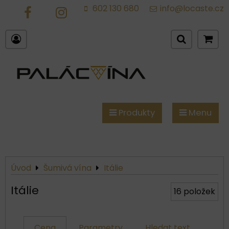
602 130 680
info@locaste.cz
FB
IG
Produkty
Menu
Úvod
Šumivá vína
Itálie
Itálie
16
položek
Cena
Parametry
Hledat text