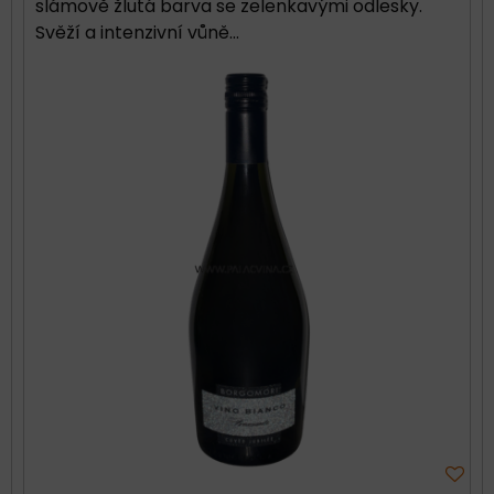
slámově žlutá barva se zelenkavými odlesky.
Svěží a intenzivní vůně...