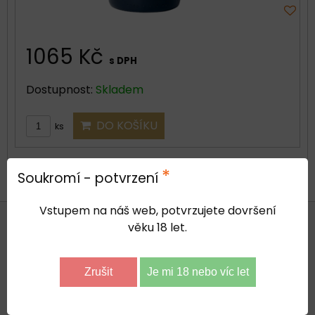
1065 Kč
s DPH
Dostupnost:
Skladem
DO KOŠÍKU
ks
*
Soukromí - potvrzení
Vstupem na náš web, potvrzujete dovršení
ADMINISTRATIVNÍ SÍDLO FIRMY
věku 18 let.
LOCASTE s. r. o.
Zrušit
Je mi 18 nebo víc let
V Jamkách 323, 250 63 Čakovičky
IČ: 27221857 DIČ: CZ27221857