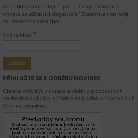
Máte dotaz, chtěli byste poradit s výběrem vína,
chcete se zůčastnit degustace? Zanechte nám svůj
tel. zavoláme Vám zpět.
*
Váš telefon:
Odeslat
PŘIHLAŠTE SE K ODBĚRU NOVINEK
Chcete vždy být v obraze a vědět o plánovaných
novinkách a akcích. Přihlašte se k odběru novinek a už
Vám nic neunikne.
Předvolby soukromí
Facebook
Soubory cookie používáme k vylepšení vaší
návštěvy tohoto webu, k analýze jeho výkonu a
Instagram
ke shromažďování údajů o jeho používání.
Můžeme k tomu použít nástroje a služby třetích