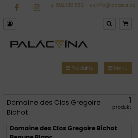
602 130 680
info@locaste.cz
FB
IG
Produkty
Menu
1
Domaine des Clos Gregoire
produkt
Bichot
Domaine des Clos Gregoire Bichot
Beaune Blanc