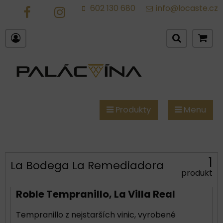
602 130 680
info@locaste.cz
FB
IG
Produkty
Menu
1
La Bodega La Remediadora
produkt
Roble Tempranillo, La Villa Real
Tempranillo z nejstarších vinic, vyrobené