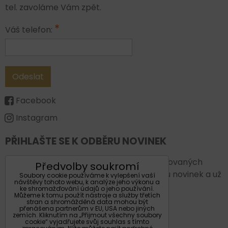
tel. zavoláme Vám zpět.
*
Váš telefon:
Odeslat
Facebook
Instagram
PŘIHLAŠTE SE K ODBĚRU NOVINEK
Chcete vždy být v obraze a vědět o plánovaných
Předvolby soukromí
novinkách a akcích. Přihlašte se k odběru novinek a už
Soubory cookie používáme k vylepšení vaší
návštěvy tohoto webu, k analýze jeho výkonu a
Vám nic neunikne.
ke shromažďování údajů o jeho používání.
Můžeme k tomu použít nástroje a služby třetích
stran a shromážděná data mohou být
Váš email:
přenášena partnerům v EU, USA nebo jiných
zemích. Kliknutím na „Přijmout všechny soubory
cookie“ vyjadřujete svůj souhlas s tímto