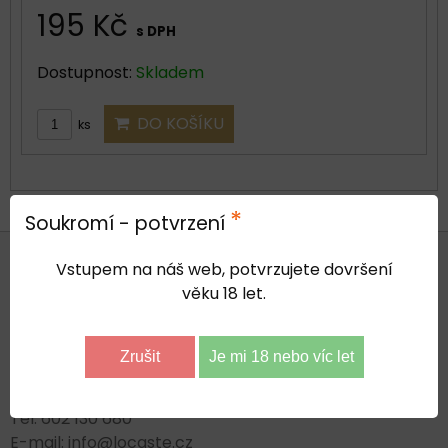
195 Kč
s DPH
Dostupnost:
Skladem
DO KOŠÍKU
ks
*
Soukromí - potvrzení
ADMINISTRATIVNÍ SÍDLO FIRMY
Vstupem na náš web, potvrzujete dovršení
věku 18 let.
LOCASTE s. r. o.
V Jamkách 323, 250 63 Čakovičky
Zrušit
Je mi 18 nebo víc let
IČ: 27221857 DIČ: CZ27221857
Tel: 602 130 680
E-mail: info@locaste.cz