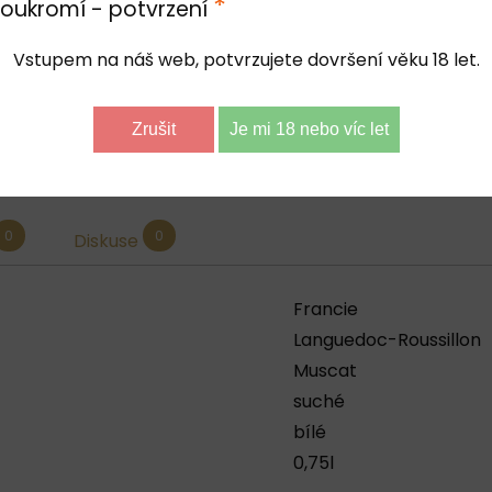
*
oukromí - potvrzení
hroznů sklizených při maximální zralosti. Alkoholová ferm
Vstupem na náš web, potvrzujete dovršení věku 18 let.
stech je ideálním vínem k aperitivu, rybám a mořským pl
Zrušit
Je mi 18 nebo víc let
p
il
0
0
Diskuse
Francie
Languedoc-Roussillon
Muscat
suché
bílé
0,75l