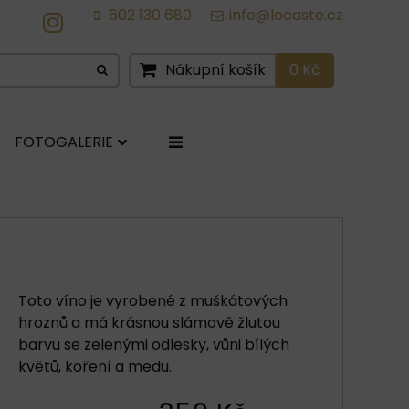
602 130 680
info@locaste.cz
IG
Nákupní košík
0 Kč
FOTOGALERIE
Toto víno je vyrobené z muškátových
hroznů a má krásnou slámově žlutou
barvu se zelenými odlesky, vůni bílých
květů, koření a medu.