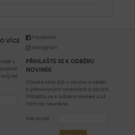
Facebook
O VÍCE
Instagram
PŘIHLAŠTE SE K ODBĚRU
radit s
ůčastnit
NOVINEK
vůj tel.
Chcete vždy být v obraze a vědět
o plánovaných novinkách a akcích.
Přihlašte se k odběru novinek a už
Vám nic neunikne.
Váš email: