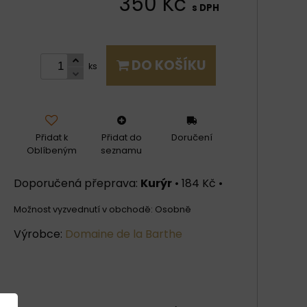
350 Kč
s DPH
DO KOŠÍKU
ks
Přidat k
Přidat do
Doručení
Oblíbeným
seznamu
Kurýr
•
184 Kč
•
Osobně
Výrobce:
Domaine de la Barthe