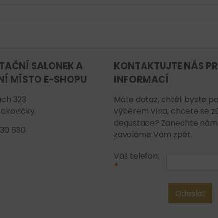
TAČNÍ SALONEK A
KONTAKTUJTE NÁS PR
NÍ MÍSTO E-SHOPU
INFORMACÍ
ch 323
Máte dotaz, chtěli byste po
Čakovičky
výběrem vína, chcete se z
degustace? Zanechte nám s
 130 680
zavoláme Vám zpět.
Váš telefon:
*
Odeslat