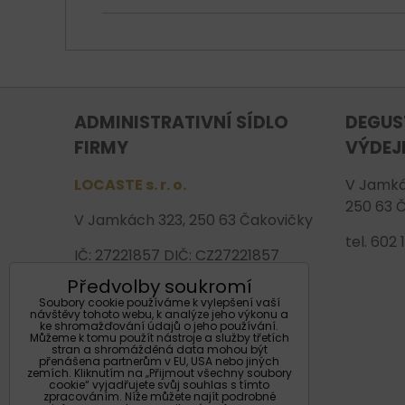
ADMINISTRATIVNÍ SÍDLO
DEGUS
FIRMY
VÝDEJ
LOCASTE s. r. o.
V Jamká
250 63 
V Jamkách 323, 250 63 Čakovičky
tel. 602
IČ: 27221857 DIČ: CZ27221857
Předvolby soukromí
Tel: 602 130 680
Soubory cookie používáme k vylepšení vaší
E-mail: info@locaste.cz
návštěvy tohoto webu, k analýze jeho výkonu a
ke shromažďování údajů o jeho používání.
Web-eshop: www.palacvina.cz
Můžeme k tomu použít nástroje a služby třetích
stran a shromážděná data mohou být
přenášena partnerům v EU, USA nebo jiných
Číslo účtu: 2900252640/2010
zemích. Kliknutím na „Přijmout všechny soubory
cookie“ vyjadřujete svůj souhlas s tímto
zpracováním. Níže můžete najít podrobné