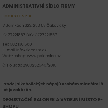
ADMINISTRATIVNÍ SÍDLO FIRMY
LOCASTE s. r. o.
V Jamkách 323, 250 63 Čakovičky
IČ: 27221857 DIČ: CZ27221857
Tel: 602 130 680
E-mail: info@locaste.cz
Web-eshop: www.palacvina.cz
Číslo účtu: 2900252640/2010
Prodej alkoholických nápojů osobám mladším 18
let je zakázán.
DEGUSTAČNÍ SALONEK A VÝDEJNÍ MÍSTO E-
SHOPU