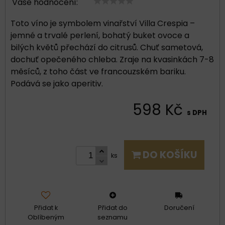
Vaše hodnocení:
Toto víno je symbolem vinařství Villa Crespia –
jemné a trvalé perlení, bohatý buket ovoce a
bilých květů přechází do citrusů. Chuť sametová,
dochuť opečeného chleba. Zraje na kvasinkách 7-8
měsíců, z toho část ve francouzském bariku.
Podává se jako aperitiv.
598 Kč
s DPH
DO KOŠÍKU
ks
Přidat k
Přidat do
Doručení
Oblíbeným
seznamu