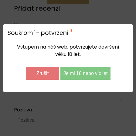
Přidat recenzi
Název:
*
Soukromí - potvrzení
*
Vstupem na náš web, potvrzujete dovršení
Jméno:
věku 18 let.
Recenze:
Zrušit
Je mi 18 nebo víc let
Pozitiva: