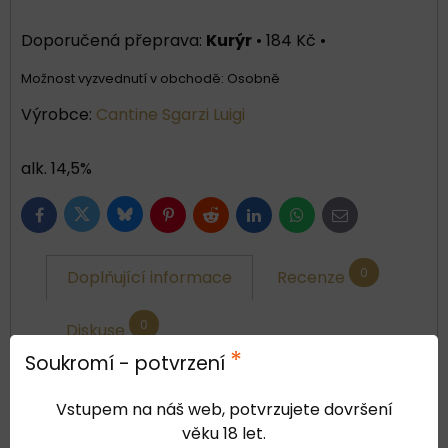
Kurýr
•
184 Kč
•
Osobně
Výrobce:
Cantine Sgarzi Luigi
alk. 14,5%
Bluesky
Twitter
Facebook
Pinterest
Reddit
LinkedIn
WhatsApp
E-
mail
0
Doplňující informace
Recenze
0
Diskuse
*
Soukromí - potvrzení
země:
Vstupem na náš web, potvrzujete dovršení
Itálie
věku 18 let.