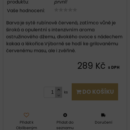
produktu:
první!
Vaše hodnocení:
Barva je sytě rubínově červená, zatímco vůně je
široká a opulentní s intenzivním aroma
ostružinového džemu, divokého ovoce s nádechem
kakaa a lékořice.Výborně se hodí ke grilovanému
červenému masu, ale i zvěřině.
289 Kč
s DPH
DO KOŠÍKU
ks
Přidat k
Přidat do
Doručení
Oblíbeným
seznamu