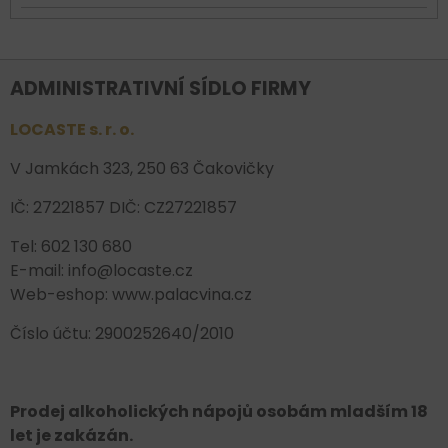
ADMINISTRATIVNÍ SÍDLO FIRMY
LOCASTE s. r. o.
V Jamkách 323, 250 63 Čakovičky
IČ: 27221857 DIČ: CZ27221857
Tel: 602 130 680
E-mail: info@locaste.cz
Web-eshop: www.palacvina.cz
Číslo účtu: 2900252640/2010
Prodej alkoholických nápojů osobám mladším 18
let je zakázán.