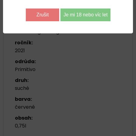
oblast:
Puglia
Zrušit
Je mi 18 nebo víc let
producent:
Cantine Sgarzi Luigi
ročník:
2021
odrůda:
Primitivo
druh:
suché
barva:
červené
obsah:
0,75l