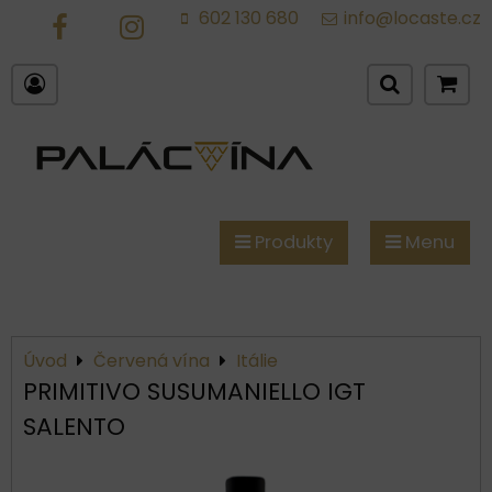
602 130 680
info@locaste.cz
FB
IG
Produkty
Menu
Úvod
Červená vína
Itálie
PRIMITIVO SUSUMANIELLO IGT
SALENTO