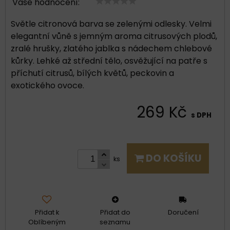
Vaše hodnocení:
Světle citronová barva se zelenými odlesky. Velmi
elegantní vůně s jemným aroma citrusových plodů,
zralé hrušky, zlatého jablka s nádechem chlebové
kůrky. Lehké až střední tělo, osvěžující na patře s
příchutí citrusů, bílých květů, peckovin a
exotického ovoce.
269 Kč
s DPH
DO KOŠÍKU
ks
Přidat k
Přidat do
Doručení
Oblíbeným
seznamu