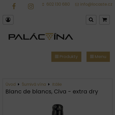
602 130 680
info@locaste.cz
FB
IG
Produkty
Menu
Úvod
Šumivá vína
Itálie
Blanc de blancs, Civa - extra dry