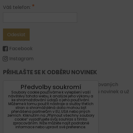
*
Váš telefon:
Odeslat
Facebook
Instagram
PŘIHLAŠTE SE K ODBĚRU NOVINEK
Chcete vždy být v obraze a vědět o plánovaných
Předvolby soukromí
novinkách a akcích. Přihlašte se k odběru novinek a už
Soubory cookie používáme k vylepšení vaší
návštěvy tohoto webu, k analýze jeho výkonu a
Vám nic neunikne.
ke shromažďování údajů o jeho používání.
Můžeme k tomu použít nástroje a služby třetích
stran a shromážděná data mohou být
Váš email:
přenášena partnerům v EU, USA nebo jiných
zemích. Kliknutím na „Přijmout všechny soubory
cookie“ vyjadřujete svůj souhlas s tímto
zpracováním. Níže můžete najít podrobné
informace nebo upravit své preference.