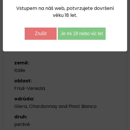
Vstupem na náš web, potvrzujete dovršení
Bluesky
Twitter
Facebook
Pinterest
Reddit
LinkedIn
WhatsApp
E-
mail
věku 18 let.
0
Doplňující informace
Recenze
Zrušit
Je mi 18 nebo víc let
0
Diskuse
země:
Itálie
oblast:
Friuli-Venezia
odrůda:
Glera, Chardonnay and Pinot Bianco
druh:
perlivé