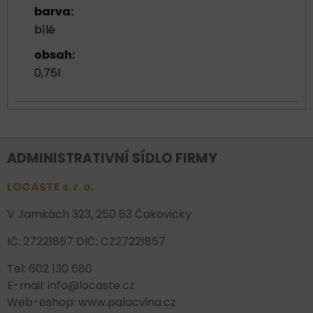
barva:
bílé
obsah:
0,75l
ADMINISTRATIVNÍ SÍDLO FIRMY
LOCASTE s. r. o.
V Jamkách 323, 250 63 Čakovičky
IČ: 27221857 DIČ: CZ27221857
Tel: 602 130 680
E-mail: info@locaste.cz
Web-eshop: www.palacvina.cz