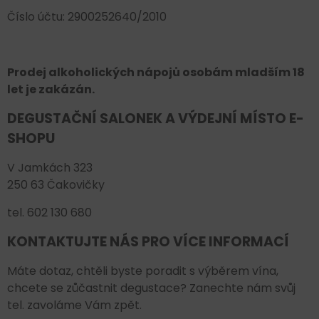
Číslo účtu: 2900252640/2010
Prodej alkoholických nápojů osobám mladším 18
let je zakázán.
DEGUSTAČNÍ SALONEK A VÝDEJNÍ MÍSTO E-
SHOPU
V Jamkách 323
250 63 Čakovičky
tel. 602 130 680
KONTAKTUJTE NÁS PRO VÍCE INFORMACÍ
Máte dotaz, chtěli byste poradit s výběrem vína,
chcete se zůčastnit degustace? Zanechte nám svůj
tel. zavoláme Vám zpět.