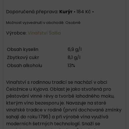
Kurýr
•
184 Kč
•
Osobně
Výrobce:
Vinařství Šalša
Obsah kyselin
6,9 g/l
Zbytkový cukr
8,1 g/l
Obsah alkoholu
13%
Vinařství s rodinnou tradicí se nachází v obci
Čeložnice u Kyjova. Oblast je jako stvořená pro
pěstování vinné révy a tvorbě lahodného moku,
kterým víno bezesporu je. Navazuje na staré
vinařské tradice v rodině (první dochované zmínky
sahají do roku 1796) a při výrobě vína využívá
moderních šetrných technologií. Snaží se