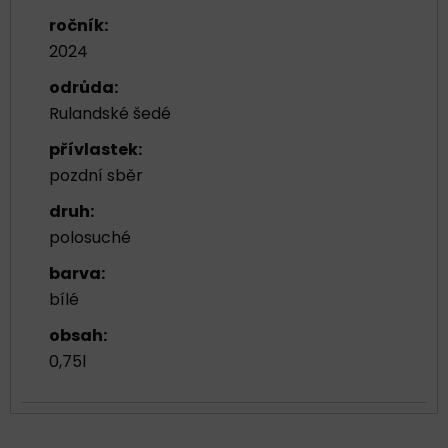
ročník:
2024
odrůda:
Rulandské šedé
přívlastek:
pozdní sběr
druh:
polosuché
barva:
bílé
obsah:
0,75l