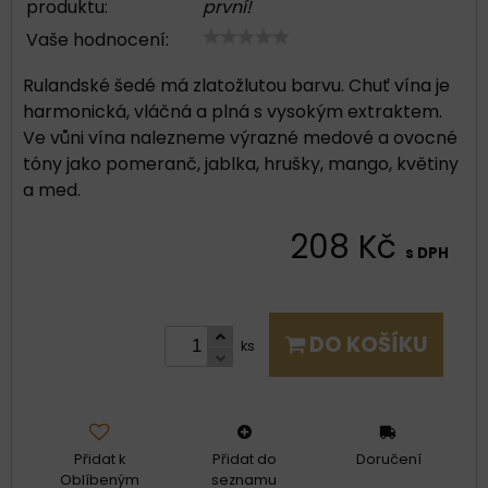
produktu:
první!
Vaše hodnocení:
Rulandské šedé má zlatožlutou barvu. Chuť vína je
harmonická, vláčná a plná s vysokým extraktem.
Ve vůni vína nalezneme výrazné medové a ovocné
tóny jako pomeranč, jablka, hrušky, mango, květiny
a med.
208 Kč
s DPH
DO KOŠÍKU
ks
Přidat k
Přidat do
Doručení
Oblíbeným
seznamu