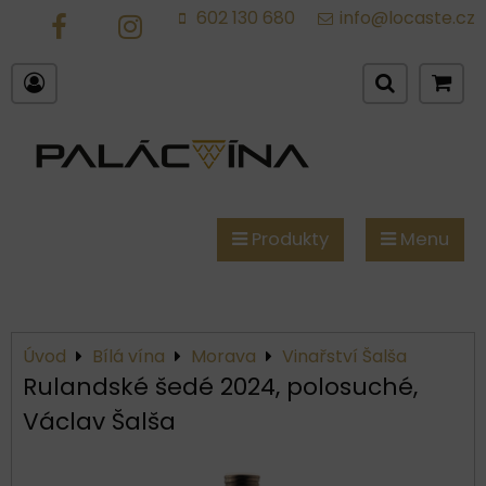
602 130 680
info@locaste.cz
FB
IG
Produkty
Menu
Úvod
Bílá vína
Morava
Vinařství Šalša
Rulandské šedé 2024, polosuché,
Václav Šalša