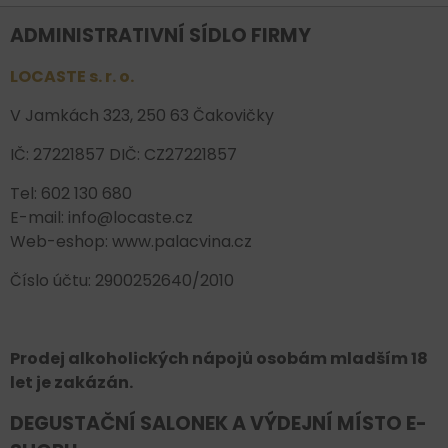
ADMINISTRATIVNÍ SÍDLO FIRMY
LOCASTE s. r. o.
V Jamkách 323, 250 63 Čakovičky
IČ: 27221857 DIČ: CZ27221857
Tel: 602 130 680
E-mail: info@locaste.cz
Web-eshop: www.palacvina.cz
Číslo účtu: 2900252640/2010
Prodej alkoholických nápojů osobám mladším 18
let je zakázán.
DEGUSTAČNÍ SALONEK A VÝDEJNÍ MÍSTO E-