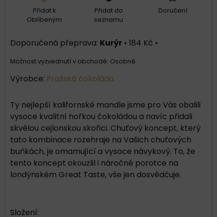
Přidat k
Přidat do
Doručení
Oblíbeným
seznamu
Kurýr
•
184 Kč
•
Osobně
Výrobce:
Pražská čokoláda
Ty nejlepší kalifornské mandle jsme pro Vás obalili
vysoce kvalitní hořkou čokoládou a navíc přidali
skvělou cejlonskou skořici. Chuťový koncept, který
tato kombinace rozehraje na Vašich chuťových
buňkách, je omamující a vysoce návykový. To, že
tento koncept okouzlil i náročné porotce na
londýnském Great Taste, vše jen dosvědčuje.
Složení: