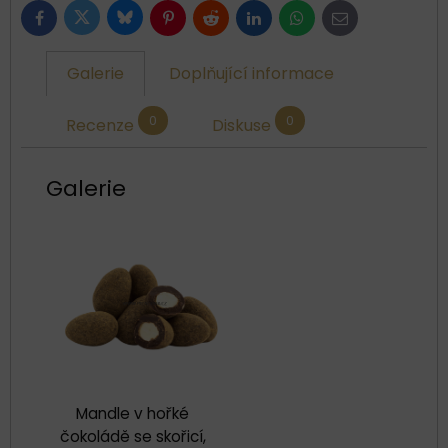
Bluesky
Twitter
Facebook
Pinterest
Reddit
LinkedIn
WhatsApp
E-
mail
Galerie
Doplňující informace
0
0
Recenze
Diskuse
Galerie
Mandle v hořké
čokoládě se skořicí,