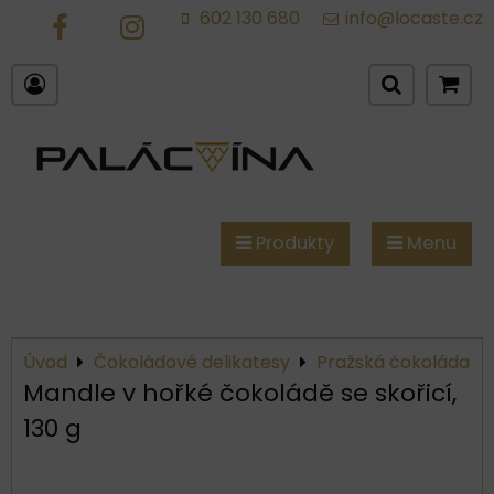
602 130 680
info@locaste.cz
FB
IG
Produkty
Menu
Úvod
Čokoládové delikatesy
Pražská čokoláda
Mandle v hořké čokoládě se skořicí,
130 g