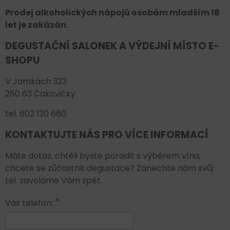
Prodej alkoholických nápojů osobám mladším 18
let je zakázán.
DEGUSTAČNÍ SALONEK A VÝDEJNÍ MÍSTO E-
SHOPU
V Jamkách 323
250 63 Čakovičky
tel. 602 130 680
KONTAKTUJTE NÁS PRO VÍCE INFORMACÍ
Máte dotaz, chtěli byste poradit s výběrem vína,
chcete se zůčastnit degustace? Zanechte nám svůj
tel. zavoláme Vám zpět.
*
Váš telefon: