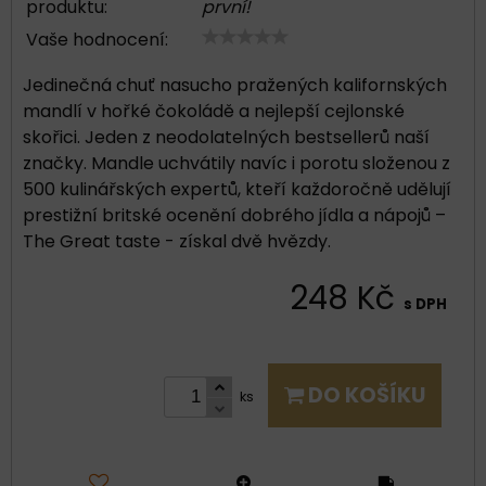
produktu:
první!
Vaše hodnocení:
Jedinečná chuť nasucho pražených kalifornských
mandlí v hořké čokoládě a nejlepší cejlonské
skořici. Jeden z neodolatelných bestsellerů naší
značky. Mandle uchvátily navíc i porotu složenou z
500 kulinářských expertů, kteří každoročně udělují
prestižní britské ocenění dobrého jídla a nápojů –
The Great taste - získal dvě hvězdy.
248 Kč
s DPH
DO KOŠÍKU
ks