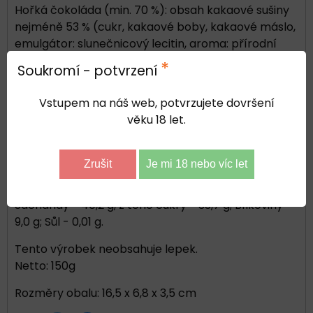
Hořká čokoláda (min. 70 %): obsah kakaové sušiny
nejméně 53 % (cukr, kakaové boby, kakaové máslo,
emulgátor: slunečnicový lecitin, aroma: přírodní
vanilka), mandle pražené jádra (min. 17 %),
*
Soukromí - potvrzení
cejlonská skořice (min. 0,7 %). Může obsahovat
mléko, arašídy a suché skořápkové plody.
Vstupem na náš web, potvrzujete dovršení
Uchovávejte v chladu a suchu. Vyrobeno v České
věku 18 let.
republice.
Energetické hodnoty pro 100 g:
Zrušit
Je mi 18 nebo víc let
Energetická hodnota - 2341 kJ/ 560 kcal; Tuky -
39,9 g, z toho nasycené mastné kyseliny - 17,3 g;
Sacharidy - 40,2 g, z toho cukry - 33,7 g; Bílkoviny -
9,0 g; Sůl - 0,01 g.
Tento výrobek neobsahuje lepek.
Netto: 150g
Rozměry obalu: 16,5 x 6,8 x 3,5 cm