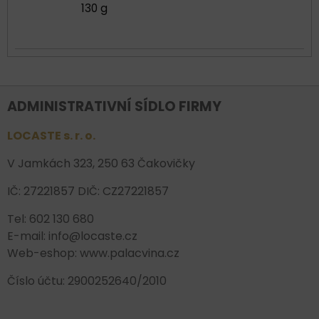
130 g
ADMINISTRATIVNÍ SÍDLO FIRMY
LOCASTE s. r. o.
V Jamkách 323, 250 63 Čakovičky
IČ: 27221857 DIČ: CZ27221857
Tel: 602 130 680
E-mail: info@locaste.cz
Web-eshop: www.palacvina.cz
Číslo účtu: 2900252640/2010