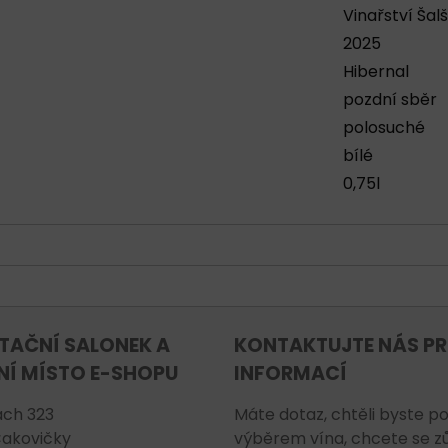
Vinařství Šal
2025
Hibernal
pozdní sběr
polosuché
bílé
0,75l
TAČNÍ SALONEK A
KONTAKTUJTE NÁS PR
NÍ MÍSTO E-SHOPU
INFORMACÍ
ch 323
Máte dotaz, chtěli byste po
Čakovičky
výběrem vína, chcete se z