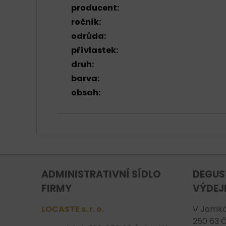
producent:
ročník:
odrůda:
přívlastek:
druh:
barva:
obsah:
ADMINISTRATIVNÍ SÍDLO
DEGUS
FIRMY
VÝDEJ
LOCASTE s. r. o.
V Jamká
250 63 