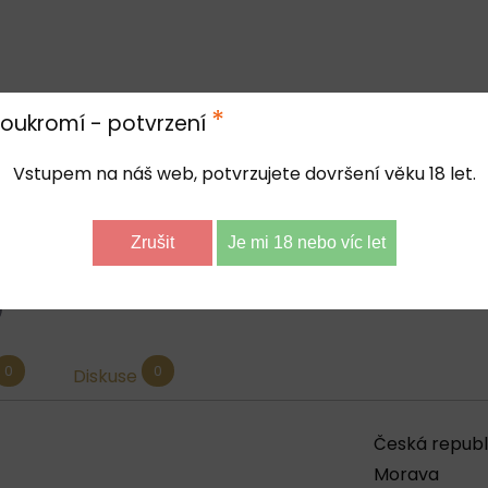
*
oukromí - potvrzení
 vinařská obec Hýsly viniční trať Moštěnsko.
Vstupem na náš web, potvrzujete dovršení věku 18 let.
obci Čeložnice u Kyjova. Oblast je jako stvořená pro pěst
é vinařské tradice v rodině (první dochované zmínky saha
produkovat vysoce kvalitní odrůdová vína s typickým cha
Zrušit
Je mi 18 nebo víc let
p
il
0
0
Diskuse
Česká republ
Morava