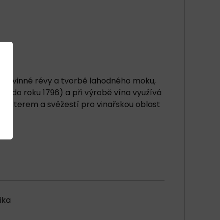
ování vinné révy a tvorbě lahodného moku,
jí do roku 1796) a při výrobě vína využívá
rakterem a svěžestí pro vinařskou oblast
ika