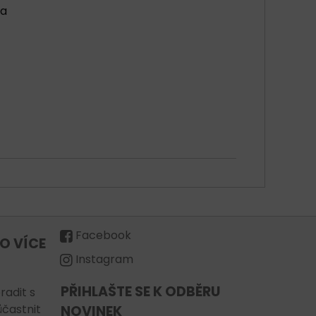
ša
Facebook
O VÍCE
Instagram
PŘIHLAŠTE SE K ODBĚRU
radit s
ůčastnit
NOVINEK