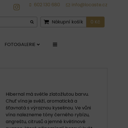
602 130 680
info@locaste.cz
IG
Nákupní košík
0 Kč
FOTOGALERIE
Hibernal má světle zlatožlutou barvu.
Chuť vína je svěží, aromatická a
šťavnatá s výraznou kyselinou. Ve vůni
vína nalezneme tóny černého rybízu,
angreštu, citrusů a jemné květinové