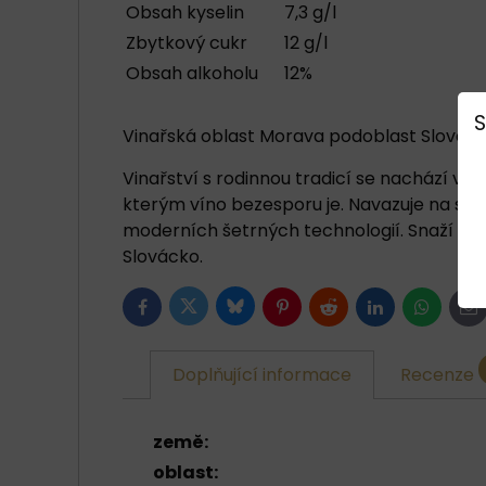
Obsah kyselin
7,3 g/l
Zbytkový cukr
12 g/l
Obsah alkoholu
12%
S
Vinařská oblast Morava podoblast Slovácká
Vinařství s rodinnou tradicí se nachází v 
kterým víno bezesporu je. Navazuje na star
moderních šetrných technologií. Snaží se 
Slovácko.
Bluesky
Twitter
Facebook
Pinterest
Reddit
LinkedIn
WhatsAp
E-
ma
Doplňující informace
Recenze
země:
oblast: