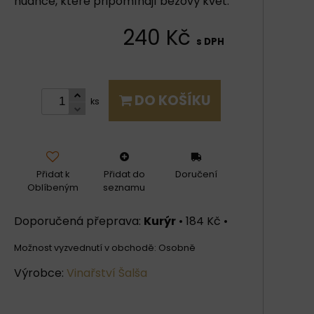
nuance, které připomínají bezový květ.
240 Kč
s DPH
DO KOŠÍKU
ks
Přidat k
Přidat do
Doručení
Oblíbeným
seznamu
Kurýr
•
184 Kč
•
Osobně
Výrobce:
Vinařství Šalša