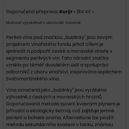
Kurýr
•
184 Kč
•
Osobně
Perlivá vína pod značkou „bublinky" jsou novým
projektem Vinařského fondu, jehož cílem je
sjednotit a podpořit české a moravské vinaře v
segmentu perlivých vín. Tato národní značka
vznikla po téměř dvouletém úsilí a spolupráci
odborníků z oboru vinařství, inspirována úspěchem
Svatomartinského vína. ​
Vína označená jako „bublinky" jsou vyráběna
výhradně z českých a moravských hroznů.
Doporučovaná metoda sycení kvasným plynem je
přírodní a ekologicky šetrná, což zajišťuje jemné
perlení a bohaté aroma. Alternativně lze použít
metodu sekundárního kvašení v tanku, známou