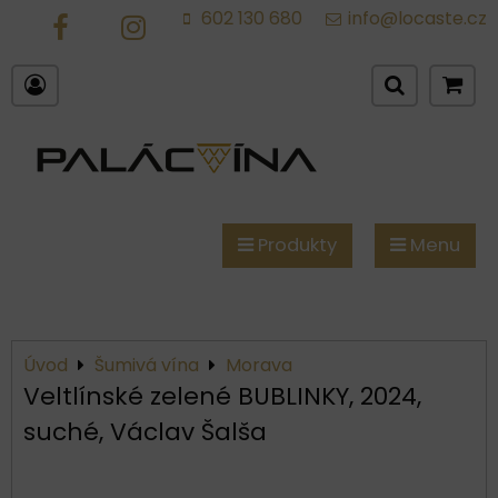
602 130 680
info@locaste.cz
FB
IG
Produkty
Menu
Úvod
Šumivá vína
Morava
Veltlínské zelené BUBLINKY, 2024,
suché, Václav Šalša