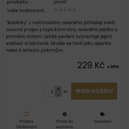
produktu:
první!
Vaše hodnocení:
"Bublinky" z Veltlínského zeleného přinášejí svěží
ovocný projev s typickými tóny zeleného jablka a
jemného koření. Lehké perlení zvýrazňuje jejich
svěžest a harmonii. Skvěle se hodí jako aperitiv
nebo k lehkým pokrmům.
229 Kč
s DPH
DO KOŠÍKU
ks
Přidat k
Přidat do
Doručení
Oblíbeným
seznamu