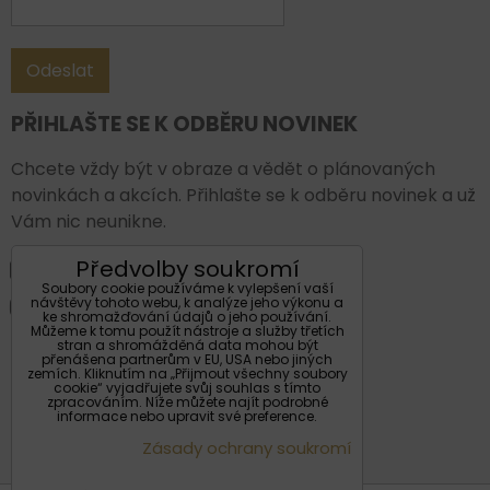
Odeslat
PŘIHLAŠTE SE K ODBĚRU NOVINEK
Chcete vždy být v obraze a vědět o plánovaných
novinkách a akcích. Přihlašte se k odběru novinek a už
Vám nic neunikne.
Předvolby soukromí
Facebook
Soubory cookie používáme k vylepšení vaší
návštěvy tohoto webu, k analýze jeho výkonu a
Instagram
ke shromažďování údajů o jeho používání.
Můžeme k tomu použít nástroje a služby třetích
stran a shromážděná data mohou být
Váš email:
přenášena partnerům v EU, USA nebo jiných
zemích. Kliknutím na „Přijmout všechny soubory
cookie“ vyjadřujete svůj souhlas s tímto
zpracováním. Níže můžete najít podrobné
informace nebo upravit své preference.
Zásady ochrany soukromí
Odeslat