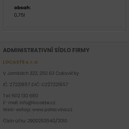
obsah:
0,75l
ADMINISTRATIVNÍ SÍDLO FIRMY
LOCASTE s. r. o.
V Jamkách 323, 250 63 Čakovičky
IČ: 27221857 DIČ: CZ27221857
Tel: 602 130 680
E-mail: info@locaste.cz
Web-eshop: www.palacvina.cz
Číslo účtu: 2900252640/2010