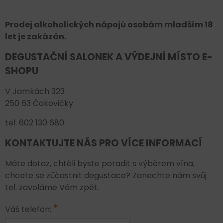
Prodej alkoholických nápojů osobám mladším 18
let je zakázán.
DEGUSTAČNÍ SALONEK A VÝDEJNÍ MÍSTO E-
SHOPU
V Jamkách 323
250 63 Čakovičky
tel. 602 130 680
KONTAKTUJTE NÁS PRO VÍCE INFORMACÍ
Máte dotaz, chtěli byste poradit s výběrem vína,
chcete se zůčastnit degustace? Zanechte nám svůj
tel. zavoláme Vám zpět.
*
Váš telefon: