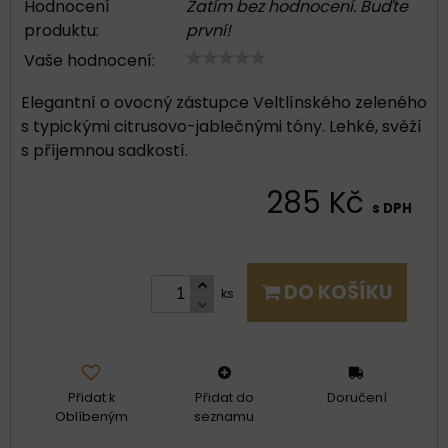
Hodnocení
Zatím bez hodnocení. Buďte
produktu:
první!
Vaše hodnocení:
Elegantní o ovocný zástupce Veltlínského zeleného
s typickými citrusovo-jablečnými tóny. Lehké, svěží
s příjemnou sadkostí.
285 Kč
s DPH
DO KOŠÍKU
ks
Přidat k
Přidat do
Doručení
Oblíbeným
seznamu