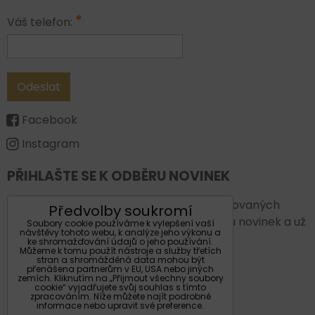
*
Váš telefon:
Odeslat
Facebook
Instagram
PŘIHLAŠTE SE K ODBĚRU NOVINEK
Chcete vždy být v obraze a vědět o plánovaných
Předvolby soukromí
novinkách a akcích. Přihlašte se k odběru novinek a už
Soubory cookie používáme k vylepšení vaší
návštěvy tohoto webu, k analýze jeho výkonu a
Vám nic neunikne.
ke shromažďování údajů o jeho používání.
Můžeme k tomu použít nástroje a služby třetích
stran a shromážděná data mohou být
Váš email:
přenášena partnerům v EU, USA nebo jiných
zemích. Kliknutím na „Přijmout všechny soubory
cookie“ vyjadřujete svůj souhlas s tímto
zpracováním. Níže můžete najít podrobné
informace nebo upravit své preference.