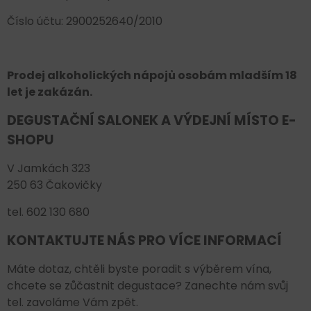
Číslo účtu: 2900252640/2010
Prodej alkoholických nápojů osobám mladším 18
let je zakázán.
DEGUSTAČNÍ SALONEK A VÝDEJNÍ MÍSTO E-
SHOPU
V Jamkách 323
250 63 Čakovičky
tel. 602 130 680
KONTAKTUJTE NÁS PRO VÍCE INFORMACÍ
Máte dotaz, chtěli byste poradit s výběrem vína,
chcete se zůčastnit degustace? Zanechte nám svůj
tel. zavoláme Vám zpět.