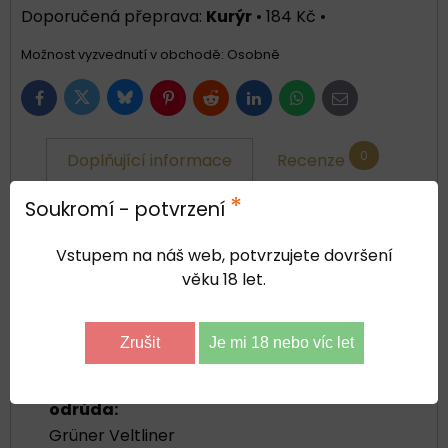
Kurýr
•
184 Kč
•
Osobně
Bluesky
Twitter
Facebook
Pinterest
Reddit
LinkedIn
WhatsApp
E-
mail
0
Doplňující informace
Recenze
*
Soukromí - potvrzení
0
Diskuse
Vstupem na náš web, potvrzujete dovršení
věku 18 let.
země:
Rakousko
Zrušit
Je mi 18 nebo víc let
ročník:
2024
odrůda:
Grüner Veltliner