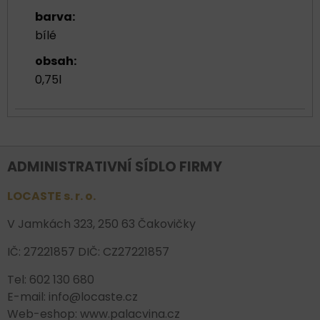
barva:
bílé
obsah:
0,75l
ADMINISTRATIVNÍ SÍDLO FIRMY
LOCASTE s. r. o.
V Jamkách 323, 250 63 Čakovičky
IČ: 27221857 DIČ: CZ27221857
Tel: 602 130 680
E-mail: info@locaste.cz
Web-eshop: www.palacvina.cz