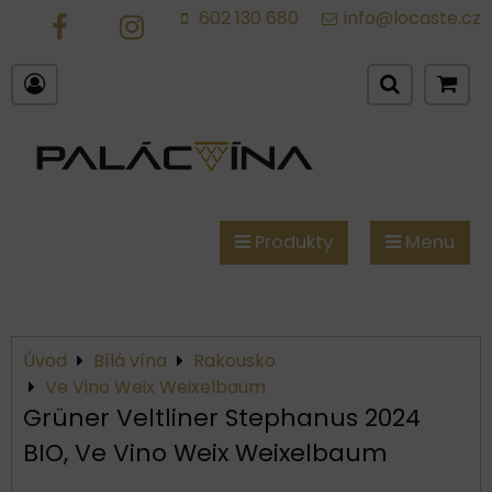
602 130 680
info@locaste.cz
FB
IG
Produkty
Menu
Úvod
Bílá vína
Rakousko
Ve Vino Weix Weixelbaum
Grüner Veltliner Stephanus 2024
BIO, Ve Vino Weix Weixelbaum