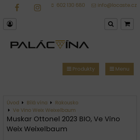
602 130 680
info@locaste.cz
FB
IG
Produkty
Menu
Úvod
Bílá vína
Rakousko
Ve Vino Weix Weixelbaum
Muskar Ottonel 2023 BIO, Ve Vino
Weix Weixelbaum