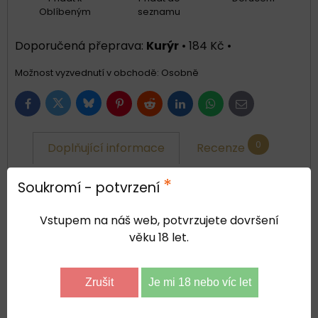
Oblíbeným
seznamu
Kurýr
•
184 Kč
•
Osobně
Bluesky
Twitter
Facebook
Pinterest
Reddit
LinkedIn
WhatsApp
E-
mail
0
Doplňující informace
Recenze
*
0
Diskuse
Soukromí - potvrzení
Vstupem na náš web, potvrzujete dovršení
země:
věku 18 let.
Rakousko
ročník:
Zrušit
Je mi 18 nebo víc let
2023