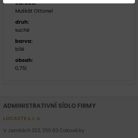
odrůda:
Muškát Ottonel
druh:
suché
barva:
bílé
obsah:
0,75l
ADMINISTRATIVNÍ SÍDLO FIRMY
LOCASTE s. r. o.
V Jamkách 323, 250 63 Čakovičky