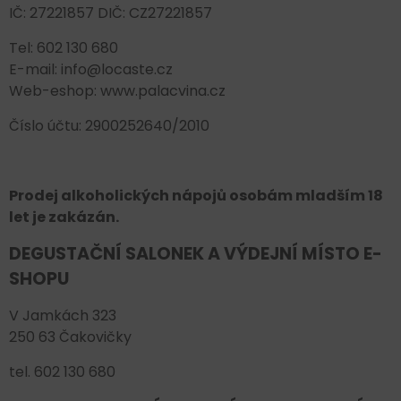
IČ: 27221857 DIČ: CZ27221857
Tel: 602 130 680
E-mail: info@locaste.cz
Web-eshop: www.palacvina.cz
Číslo účtu: 2900252640/2010
Prodej alkoholických nápojů osobám mladším 18
let je zakázán.
DEGUSTAČNÍ SALONEK A VÝDEJNÍ MÍSTO E-
SHOPU
V Jamkách 323
250 63 Čakovičky
tel. 602 130 680