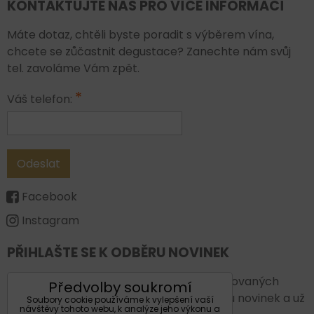
KONTAKTUJTE NÁS PRO VÍCE INFORMACÍ
Máte dotaz, chtěli byste poradit s výběrem vína,
chcete se zůčastnit degustace? Zanechte nám svůj
tel. zavoláme Vám zpět.
*
Váš telefon:
Odeslat
Facebook
Instagram
PŘIHLAŠTE SE K ODBĚRU NOVINEK
Chcete vždy být v obraze a vědět o plánovaných
Předvolby soukromí
novinkách a akcích. Přihlašte se k odběru novinek a už
Soubory cookie používáme k vylepšení vaší
návštěvy tohoto webu, k analýze jeho výkonu a