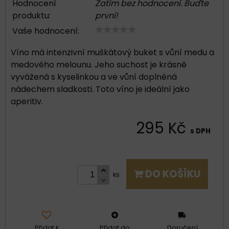
Hodnocení
Zatím bez hodnocení. Buďte
produktu:
první!
Vaše hodnocení:
Víno má intenzivní muškátový buket s vůní medu a
medového melounu. Jeho suchost je krásně
vyvážená s kyselinkou a ve vůní doplněná
nádechem sladkosti. Toto víno je ideální jako
aperitiv.
295 Kč
s DPH
DO KOŠÍKU
ks
Přidat k
Přidat do
Doručení