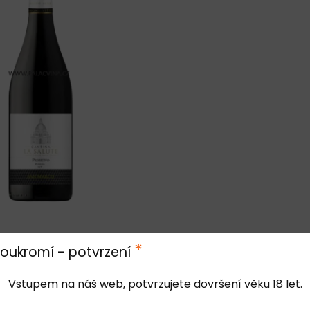
*
oukromí - potvrzení
tím bez hodnocení. Buďte první!
Vstupem na náš web, potvrzujete dovršení věku 18 let.