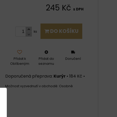
245 Kč
s DPH
DO KOŠÍKU
ks
Přidat k
Přidat do
Doručení
Oblíbeným
seznamu
Kurýr
•
184 Kč
•
Osobně