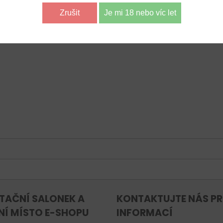
p
il
Zrušit
Je mi 18 nebo víc let
0
0
Diskuse
TAČNÍ SALONEK A
KONTAKTUJTE NÁS PR
NÍ MÍSTO E-SHOPU
INFORMACÍ