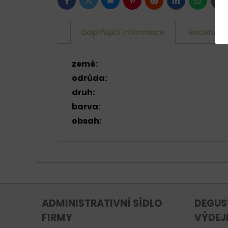
Bluesky
Twitter
Facebook
Pinterest
Reddit
LinkedIn
WhatsAp
E-
ma
Doplňující informace
Recenze
země:
odrůda:
druh:
barva:
obsah:
ADMINISTRATIVNÍ SÍDLO
DEGUS
FIRMY
VÝDEJ