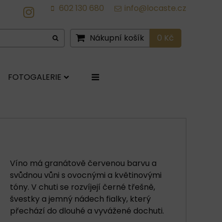
602 130 680
info@locaste.cz
IG
Nákupní košík
0 Kč
FOTOGALERIE
Víno má granátově červenou barvu a
svůdnou vůni s ovocnými a květinovými
tóny. V chuti se rozvíjejí černé třešně,
švestky a jemný nádech fialky, který
přechází do dlouhé a vyvážené dochuti.