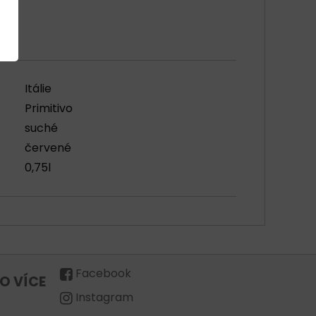
Itálie
Primitivo
suché
červené
0,75l
Facebook
O VÍCE
Instagram