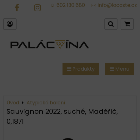
602 130 680
info@locaste.cz
FB
IG
Produkty
Menu
Úvod
Atypická balení
Sauvignon 2022, suché, Maděřič,
0,187l