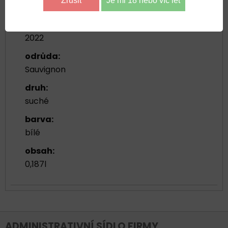
Zrušit
Je mi 18 nebo víc let
Morava
ročník:
2022
odrůda:
Sauvignon
druh:
suché
barva:
bílé
obsah:
0,187l
ADMINISTRATIVNÍ SÍDLO FIRMY