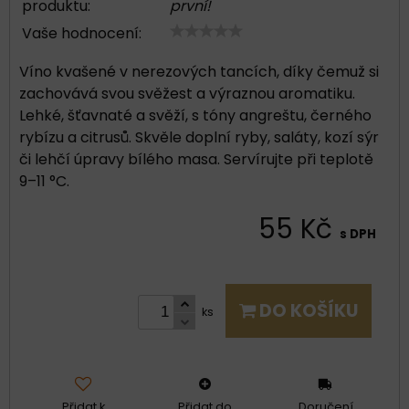
produktu:
první!
Vaše hodnocení:
Víno kvašené v nerezových tancích, díky čemuž si
zachovává svou svěžest a výraznou aromatiku.
Lehké, šťavnaté a svěží, s tóny angreštu, černého
rybízu a citrusů. Skvěle doplní ryby, saláty, kozí sýr
či lehčí úpravy bílého masa. Servírujte při teplotě
9–11 °C.
55 Kč
s DPH
DO KOŠÍKU
ks
Přidat k
Přidat do
Doručení