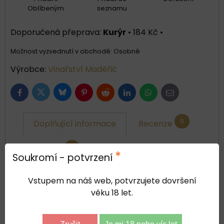
Oblíbeným
seznamu
Kurýr
•
184 Kč
•
Osobně
Výrobce:
Vinařství Maděřič
Bluesky
Twitter
Facebook
Pinterest
Reddit
LinkedIn
WhatsApp
E-
mail
0
Doplňující informace
Recenze
0
Diskuse
*
Soukromí - potvrzení
Vstupem na náš web, potvrzujete dovršení
země:
věku 18 let.
Česká republika
oblast: