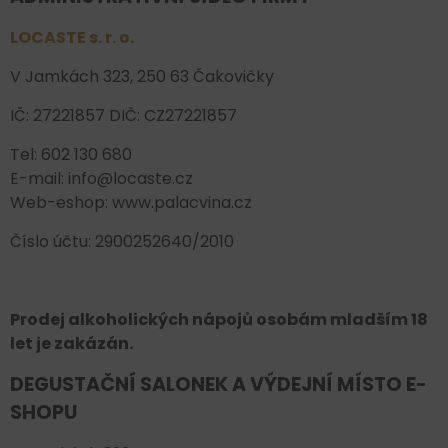
LOCASTE s. r. o.
V Jamkách 323, 250 63 Čakovičky
IČ: 27221857 DIČ: CZ27221857
Tel: 602 130 680
E-mail: info@locaste.cz
Web-eshop: www.palacvina.cz
Číslo účtu: 2900252640/2010
Prodej alkoholických nápojů osobám mladším 18
let je zakázán.
DEGUSTAČNÍ SALONEK A VÝDEJNÍ MÍSTO E-
SHOPU